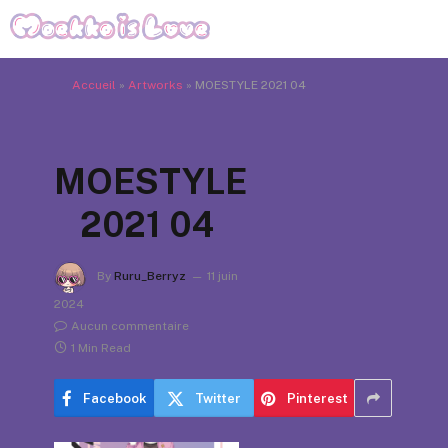
Accueil
»
Artworks
»
MOESTYLE 2021 04
MOESTYLE
2021 04
By
Ruru_Berryz
11 juin
2024
Aucun commentaire
1 Min Read
Facebook
Twitter
Pinterest