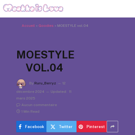
Accueil
»
Goodies
»
MOESTYLE vol.04
MOESTYLE
VOL.04
By
Ruru_Berryz
12
décembre 2024
Updated:
11
mars 2025
Aucun commentaire
1 Min Read
Facebook
Twitter
Pinterest