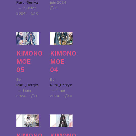
Ruru_Berryz
juin 2024
7 juillet
0
2024
0
KIMONO
KIMONO
MOE
MOE
05
04
By
By
Ruru_Berryz
Ruru_Berryz
1 juin
1 mai
2024
0
2024
0