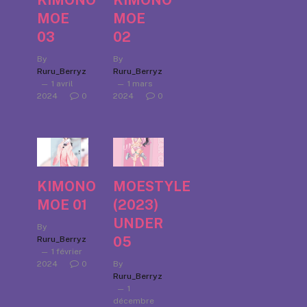
KIMONO
KIMONO
MOE
MOE
03
02
By
By
Ruru_Berryz
Ruru_Berryz
1 avril
1 mars
2024
0
2024
0
KIMONO
MOESTYLE
MOE 01
(2023)
UNDER
By
05
Ruru_Berryz
1 février
2024
0
By
Ruru_Berryz
1
décembre