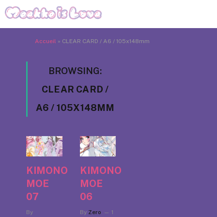
Accueil
»
CLEAR CARD / A6 / 105x148mm
BROWSING:
CLEAR CARD /
A6 / 105X148MM
KIMONO
KIMONO
MOE
MOE
07
06
By
By
Zero
1