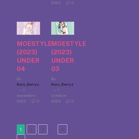
2023
0
MOESTYLE
MOESTYLE
(2023)
(2023)
UNDER
UNDER
04
03
By
By
Ruru_Berryz
Ruru_Berryz
1
1
novembre
octobre
2023
0
2023
0
…
1
2
3
6