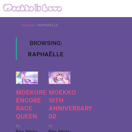
Accueil
»
RAPHAËLLE
BROWSING:
RAPHAËLLE
MOEKORE
MOEKKO
ENCORE
10TH
RACE
ANNIVERSARY
QUEEN
02
By
By
Ruru_Berryz
Ruru_Berryz